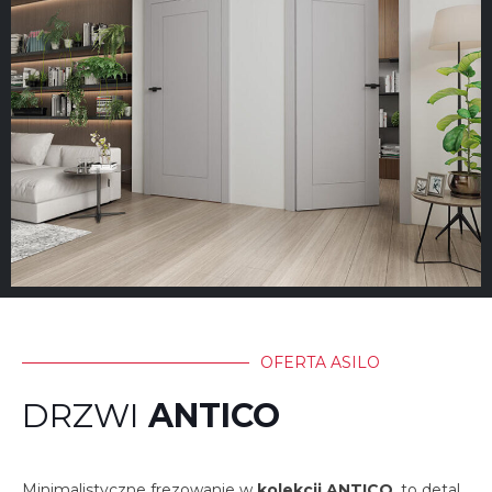
OFERTA ASILO
DRZWI
ANTICO
Minimalistyczne frezowanie w
kolekcji ANTICO
, to detal,