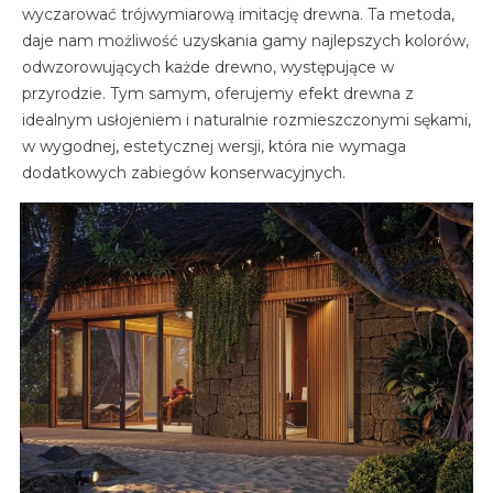
wyczarować trójwymiarową imitację drewna. Ta metoda,
daje nam możliwość uzyskania gamy najlepszych kolorów,
odwzorowujących każde drewno, występujące w
przyrodzie. Tym samym, oferujemy efekt drewna z
idealnym usłojeniem i naturalnie rozmieszczonymi sękami,
w wygodnej, estetycznej wersji, która nie wymaga
dodatkowych zabiegów konserwacyjnych.