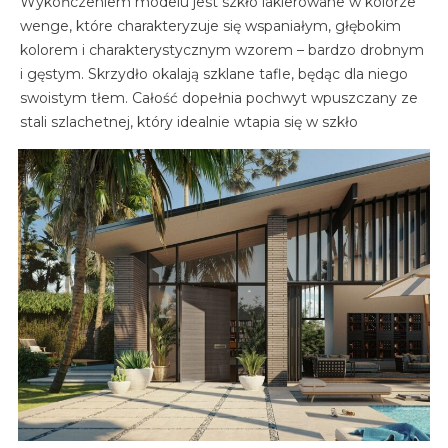
Wykończeniem modelu jest szkło lakierowane w kolorze
wenge, które charakteryzuje się wspaniałym, głębokim
kolorem i charakterystycznym wzorem – bardzo drobnym
i gęstym. Skrzydło okalają szklane tafle, będąc dla niego
swoistym tłem. Całość dopełnia pochwyt wpuszczany ze
stali szlachetnej, który idealnie wtapia się w szkło