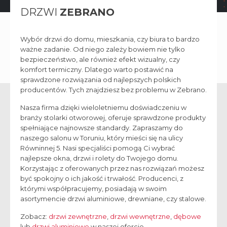
DRZWI
ZEBRANO
Wybór drzwi do domu, mieszkania, czy biura to bardzo
ważne zadanie. Od niego zależy bowiem nie tylko
bezpieczeństwo, ale również efekt wizualny, czy
komfort termiczny. Dlatego warto postawić na
sprawdzone rozwiązania od najlepszych polskich
producentów. Tych znajdziesz bez problemu w Zebrano.
Nasza firma dzięki wieloletniemu doświadczeniu w
branży stolarki otworowej, oferuje sprawdzone produkty
spełniające najnowsze standardy. Zapraszamy do
naszego salonu w Toruniu, który mieści się na ulicy
Równinnej 5. Nasi specjaliści pomogą Ci wybrać
najlepsze okna, drzwi i rolety do Twojego domu.
Korzystając z oferowanych przez nas rozwiązań możesz
być spokojny o ich jakość i trwałość. Producenci, z
którymi współpracujemy, posiadają w swoim
asortymencie drzwi aluminiowe, drewniane, czy stalowe.
Zobacz:
drzwi zewnętrzne
,
drzwi wewnętrzne
,
dębowe
lub
drzwi aluminiowe
w naszej ofercie.