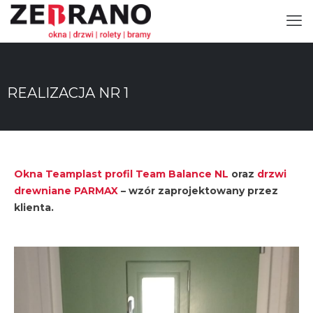
REALIZACJA NR 1
Okna Teamplast profil Team Balance NL
oraz
drzwi
drewniane PARMAX
– wzór zaprojektowany przez
klienta.