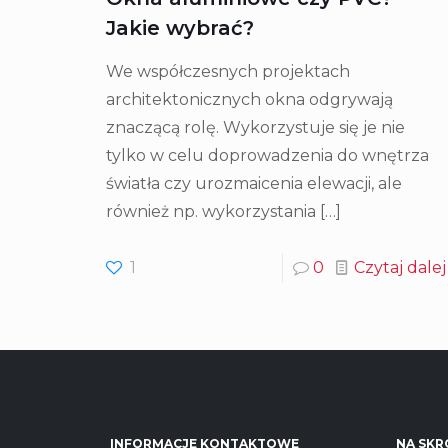
Jakie wybrać?
We współczesnych projektach
architektonicznych okna odgrywają
znaczącą rolę. Wykorzystuje się je nie
tylko w celu doprowadzenia do wnętrza
światła czy urozmaicenia elewacji, ale
również np. wykorzystania
[…]
1
0
Czytaj dalej
INFORMACJE KONTAKTOWE
NA SKR