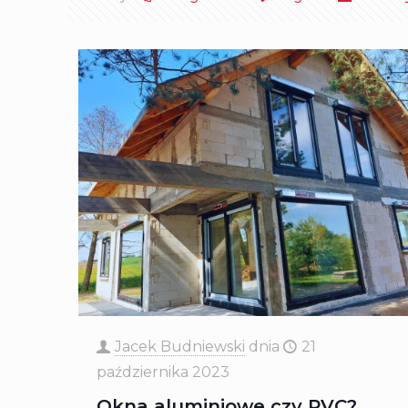
Jacek Budniewski
dnia
21
października 2023
Okna aluminiowe czy PVC?