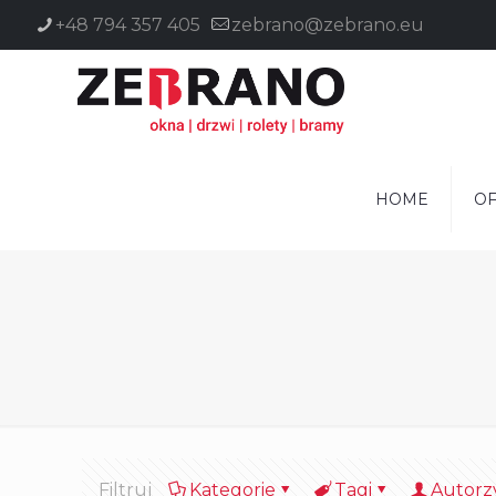
+48 794 357 405
zebrano@zebrano.eu
HOME
OF
Filtruj
Kategorie
Tagi
Autorz