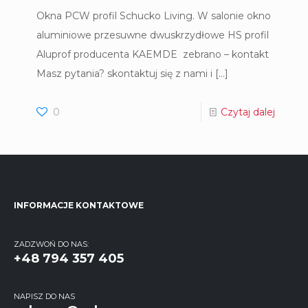
Okna PCW profil Schucko Living. W salonie okno
aluminiowe przesuwne dwuskrzydłowe HS profil
Aluprof producenta KAEMDE zebrano – kontakt
Masz pytania? skontaktuj się z nami i
[…]
0
Czytaj dalej
INFORMACJE KONTAKTOWE
ZADZWOŃ DO NAS:
+48 794 357 405
NAPISZ DO NAS